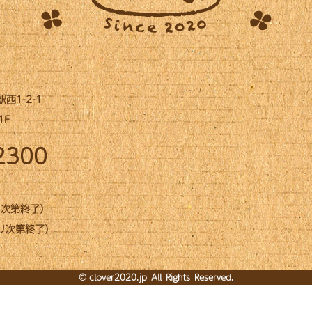
1-2-1
1F
2300
なり次第終了）
なり次第終了）
©
clover2020.jp
All Rights Reserved.