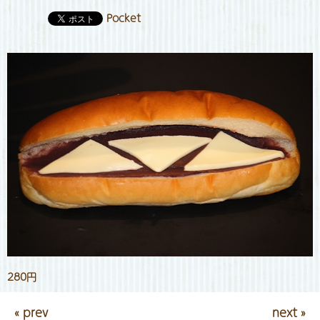
Pocket
280円
« prev
next »