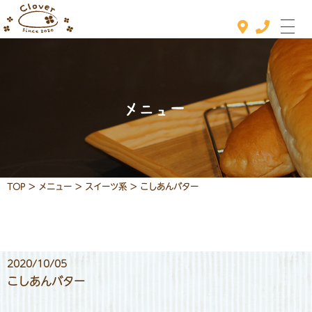
メニュー
ホーム
おすすめメニュー
メニュー
TOP
>
メニュー
>
スイーツ系
>
こしあんバター
定休日カレンダー
お知らせ
店舗情報
2020/10/05
こしあんバター
お問い合わせ