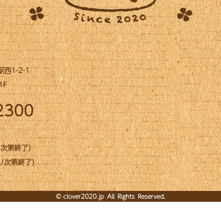
1-2-1
1F
2300
なり次第終了）
なり次第終了）
©
clover2020.jp
All Rights Reserved.