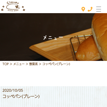
メニュー
ホーム
おすすめメニュー
メニュー
TOP
>
メニュー
>
惣菜系
>
コッペパン(プレーン)
定休日カレンダー
お知らせ
店舗情報
2020/10/05
コッペパン(プレーン)
お問い合わせ