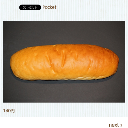
Pocket
140円
next »