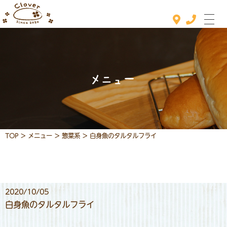
メニュー
ホーム
おすすめメニュー
メニュー
TOP
>
メニュー
>
惣菜系
>
白身魚のタルタルフライ
定休日カレンダー
お知らせ
店舗情報
2020/10/05
白身魚のタルタルフライ
お問い合わせ